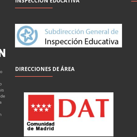
INSPECCIÓN EDUCATIVA
DIRECCIONES DE ÁREA
mo
o
sis
 de
a
n